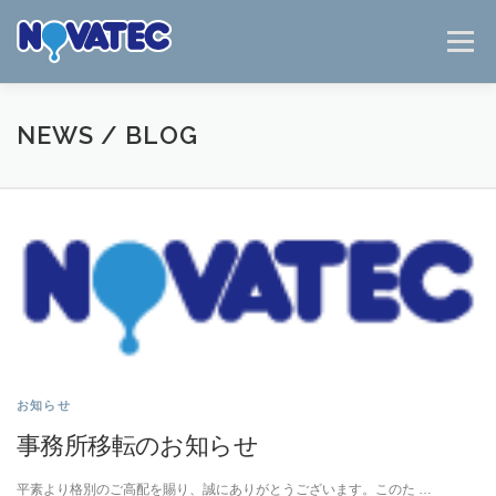
コ
ン
メニュー
テ
ン
ツ
へ
HOME
事業紹介
ノバテックについて
NEWS / BLOG
ス
キ
ッ
NEWS / BLOG
お問い合わせ
ENGLISH
プ
N
E
W
S
/
お知らせ
事務所移転のお知らせ
B
平素より格別のご高配を賜り、誠にありがとうございます。このた …