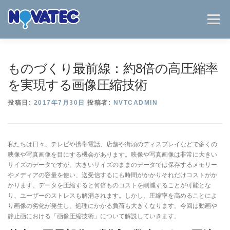
コ
ン
メニュー
テ
ン
ツ
へ
HOME
事業紹介
ノバテックについて
ものづくり最前線：約8倍の高圧縮率
ス
キ
を実現する画像圧縮技術
ッ
NEWS / BLOG
お問い合わせ
ENGLISH
プ
投稿日:
2017年7月30日
投稿者:
NVTCADMIN
私たちは日々、テレビや携帯電話、店舗や街頭のディスプレイなどで多くの
映像や写真画像を目にする機会があります。映像や写真画像は非常に大きい
サイズのデータですが、大きいサイズのままのデータでは保存するメモリー
やメディアの容量を使い、送受信するにも時間がかかりそれだけコストがか
かります。データを圧縮すると何倍ものコストを削減することが可能とな
り、ユーザーのストレスも解消されます。しかし、圧縮率を高めることによ
り画像の劣化が発生し、処理にかかる負荷も大きくなります。今回は動画や
静止画における「画像圧縮技術」について解説していきます。