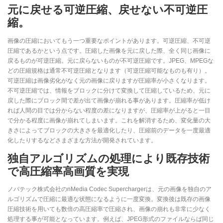
元に戻せる可逆圧縮、戻せない不可逆圧
縮。
画像の圧縮においてもう一つ重要なポイントがあります。可逆圧縮、不可逆
圧縮であるかという点です。圧縮した画像を元に戻した際、全く同じ画像に
戻るものが可逆圧縮。元に戻らないものが不可逆圧縮です。JPEG、MPEGな
どの圧縮規格は通常不可逆圧縮となります（可逆圧縮可能なものも有り）。
可逆圧縮は画像劣化がなく元の画像に戻りますが圧縮率が小さくなります。
不可逆圧縮では、情報をブロックに分けて変換して圧縮しているため、元に
戻した際にブロック間で差が出て画像が崩れる事があります。圧縮率が低け
れば人間の目では分からない程度の差になりますが、圧縮率が上がると一目
で分かる程度に画像が崩れてしまいます。これを解消するため、変化量の大
きさによってブロックの大きさを最適化したり、圧縮前のデータを一度最適
化したりするなどさまざまな方法が開発されています。
独自アルゴリズムの処理により既存技術
で高圧縮率高画質を実現
ノバテック株式会社のnMedia Codec Superchargerは、元の画像を独自のア
ルゴリズムで圧縮に最適な状態になるように一度変換。変換後は既存の画像
圧縮技術を用いても数倍の高圧縮率で圧縮され、画像の崩れも非常に少なく
処理する事が可能となっています。例えば、JPEG形式のファイルならば同じ