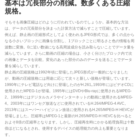
基本は冗長部分の削減。数多くある圧縮
規格。
そもそも画像圧縮はどのように行われているのでしょうか。基本的な方法
は、データの冗長部分を決まった計算方法で減らすことで圧縮しています。
例えば、静止画の圧縮形式としてよく使われるJPEG形式では、多くの点から
なる小さいブロックに画像を分割し、1ブロックごとに明るさと色の情報を周
波数に変換。0に近い数値になる高周波成分を読み取らないことでデータ量を
減らしています。さらに動画の圧縮の場合は、小さく分けたブロック内で次
の画像とデータを比較。変化のあった部分のみのデータを送ることでデータ
量を減らしています。
静止画の圧縮規格は1992年頃に登場したJPEG形式が一般的になりました
が、動画の圧縮規格には用途に応じて次々と新しい規格が登場しています。
1990年にテレビ電話など向けに登場したのがH.261｡1993年にはビデオCDに
使用されたMPEG-1が登場。1995年にはDVDやBlu-rayに使用されるMPEG-
2。1999年にはデジタルカメラやインターネットの動画に使用されるMPEG-
4。2003年にはワンセグ放送などに使用されているH.264/MPEG-4 AVC。
2013年にはスーパーハイビジョン放送に使用されるH.265/MPEG-H HEVCが
登場しました。圧縮率はMPEG-1と最新のH.265/MPEG-H HEVCを比べると
およそ8倍の圧縮率となります。しかし、圧縮再生時にかかる処理負荷は十数
倍ほどになるとされ、使用するデバイスの処理能力の向上も重要となりま
す。