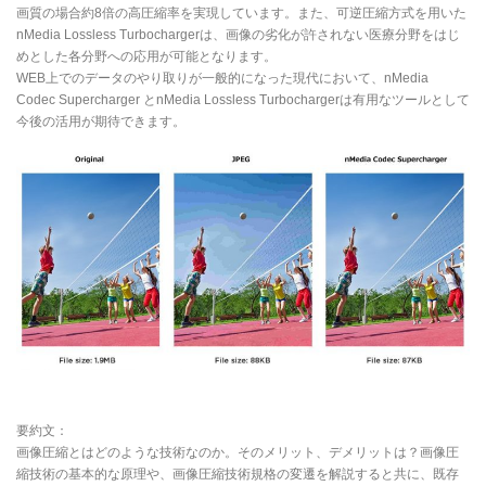
画質の場合約8倍の高圧縮率を実現しています。また、可逆圧縮方式を用いた
nMedia Lossless Turbochargerは、画像の劣化が許されない医療分野をはじ
めとした各分野への応用が可能となります。
WEB上でのデータのやり取りが一般的になった現代において、nMedia
Codec Supercharger とnMedia Lossless Turbochargerは有用なツールとして
今後の活用が期待できます。
要約文：
画像圧縮とはどのような技術なのか。そのメリット、デメリットは？画像圧
縮技術の基本的な原理や、画像圧縮技術規格の変遷を解説すると共に、既存