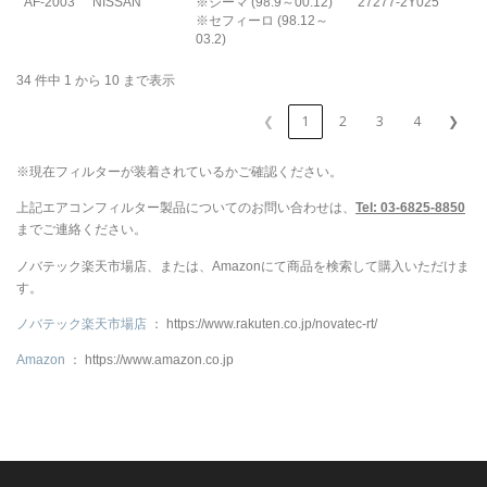
AF-2003
NISSAN
※シーマ (98.9～00.12)
27277-2Y025
※セフィーロ (98.12～
03.2)
34 件中 1 から 10 まで表示
❮
1
2
3
4
❯
※現在フィルターが装着されているかご確認ください。
上記エアコンフィルター製品についてのお問い合わせは、
Tel: 03-6825-8850
までご連絡ください。
ノバテック楽天市場店、または、Amazonにて商品を検索して購入いただけま
す。
ノバテック楽天市場店
： https://www.rakuten.co.jp/novatec-rt/
Amazon
： https://www.amazon.co.jp