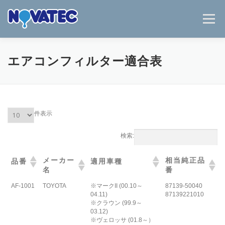
コ
ン
メニュー
テ
ン
ツ
へ
HOME
事業紹介
ノバテックについて
エアコンフィルター適合表
ス
キ
ッ
NEWS / BLOG
お問い合わせ
ENGLISH
プ
件表示
検索:
メーカー
相当純正品
品番
適用車種
名
番
AF-1001
TOYOTA
※マークII (00.10～
87139-50040
04.11)
87139221010
※クラウン (99.9～
03.12)
※ヴェロッサ (01.8～）