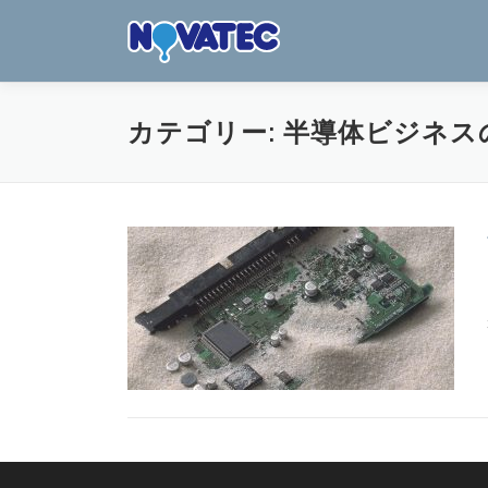
コ
ン
テ
ン
ツ
カテゴリー:
半導体ビジネス
へ
ス
キ
ッ
プ