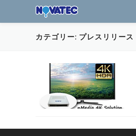
コ
ン
テ
ン
ツ
カテゴリー:
プレスリリース
へ
ス
キ
ッ
プ